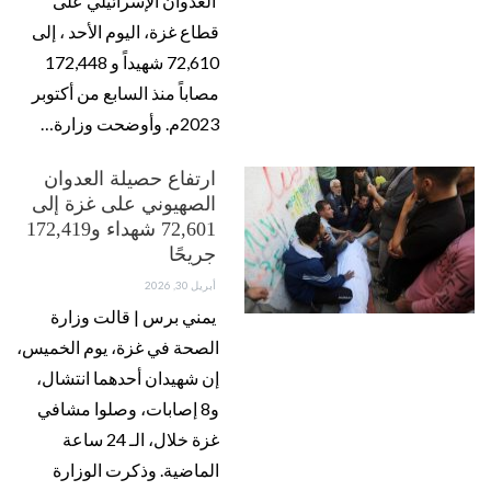
العدوان الإسرائيلي على
قطاع غزة، اليوم الأحد ، إلى
72,610 شهيداً و 172,448
مصاباً منذ السابع من أكتوبر
2023م. وأوضحت وزارة…
ارتفاع حصيلة العدوان
الصهيوني على غزة إلى
72,601 شهداء و172,419
جريحًا
أبريل 30, 2026
يمني برس | قالت وزارة
الصحة في غزة، يوم الخميس،
إن شهيدان أحدهما انتشال،
و8 إصابات، وصلوا مشافي
غزة خلال، الـ 24 ساعة
الماضية. وذكرت الوزارة