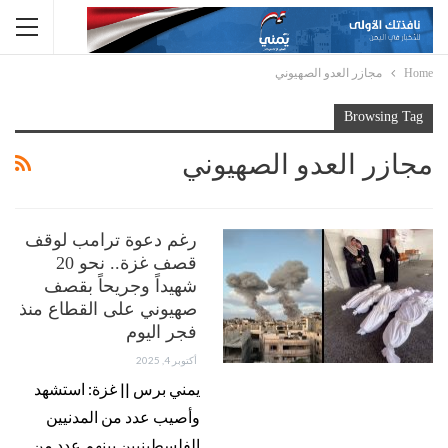
Home
مجازر العدو الصهيوني
Browsing Tag
مجازر العدو الصهيوني
رغم دعوة ترامب لوقف
قصف غزة.. نحو 20
شهيداً وجريحاً بقصف
صهيوني على القطاع منذ
فجر اليوم
أكتوبر 4, 2025
يمني برس || غزة: استشهد
وأصيب عدد من المدنيين
الفلسطينيين بينهم عدد من