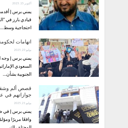
أكتوبر 15, 2025
يمني برس | أقدمت
قيادي بارز في “ال
احتجاجية وسط…
اتهامات لحكومة
يوليو 23, 2025
يمني برس | وجه ا
السعودي الإماراتي
الجنوبية بشأن…
قصص ألم وشقاء:
جوازاتهم في ع
يوليو 21, 2025
يمني برس | في ظل
واقعًا مريرًا ومؤ
المحتلة ، التي…