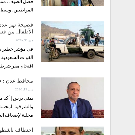
فصل الصيف، مما 
المواطنين، وسط
فضيحة تهز عدن 
الأطفال من قسم
مايو 31, 2026
في مؤشر خطير يع
القوات السعودية 
اقتحام مقر شرط
محافظ عدن : فعا
يناير 13, 2026
يمني برس | أكد م
والشرقية المحتلة
محلية لإضعاف ال
اختطاف ناشطين