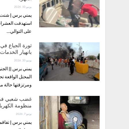
يونيو 10, 2026
يمني برس | شنت ال
استهدفت العشرات 
على التوالي…
ثورة الجياع في 
بانهيار الخدمات
يونيو 10, 2026
يمني برس || الجن
المحتل الواقعة ت
ومرتزقتها حالة 
غضب شعبي في ع
منظومة الكهربا
يونيو 7, 2026
يمني برس | تفاقمت