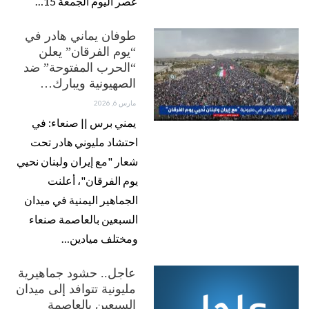
عصر اليوم الجمعة 15…
طوفان يماني هادر في
“يوم الفرقان” يعلن
“الحرب المفتوحة” ضد
الصهيونية ويبارك…
مارس 6, 2026
يمني برس || صنعاء: في
احتشاد مليوني هادر تحت
شعار "مع إيران ولبنان نحيي
يوم الفرقان"، أعلنت
الجماهير اليمنية في ميدان
السبعين بالعاصمة صنعاء
ومختلف ميادين…
عاجل.. حشود جماهيرية
مليونية تتوافد إلى ميدان
السبعين بالعاصمة