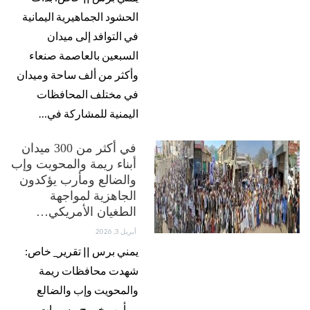
الحشود الجماهيرية اليمانية
في التوافد إلى ميدان
السبعين بالعاصمة صنعاء
وأكثر من ألف ساحة وميدان
في مختلف المحافظات
اليمنية للمشاركة في…
في أكثر من 300 ميدان
أبناء ريمة والمحويت وإب
والضالع ومأرب يؤكدون
الجاهزية لمواجهة
الطغيان الأمريكي…
أبريل 3, 2026
يمني برس || تقرير_ خاص:
شهدت محافظات ريمة
والمحويت وإب والضالع
ومأرب خروج مسيرات