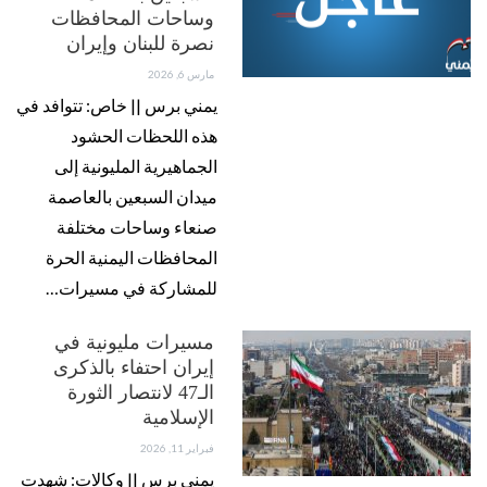
وساحات المحافظات
نصرة للبنان وإيران
مارس 6, 2026
يمني برس || خاص: تتوافد في
هذه اللحظات الحشود
الجماهيرية المليونية إلى
ميدان السبعين بالعاصمة
صنعاء وساحات مختلفة
المحافظات اليمنية الحرة
للمشاركة في مسيرات…
مسيرات مليونية في
إيران احتفاء بالذكرى
الـ47 لانتصار الثورة
الإسلامية
فبراير 11, 2026
يمني برس || وكالات: شهدت