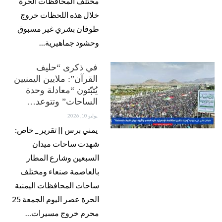
مختلف المحافظات الحرة
خلال هذه اللحظات خروج
طوفان بشري غير مسبوق
وحشود جماهيرية…
في ذكرى “حليف
القرآن”: ملايين اليمنيين
يُثبّتون “معادلة وحدة
الساحات” وتتوعد…
يوليو 10, 2026
يمني برس || تقرير _ خاص:
شهدت ساحات ميدان
السبعين وشارع المطار
بالعاصمة صنعاء ومختلف
ساحات المحافظات اليمنية
الحرة عصر اليوم الجمعة 25
محرم خروج مسيرات…