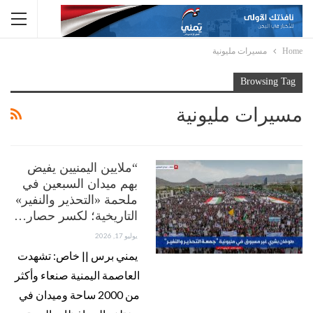
Home
مسيرات مليونية
Browsing Tag
مسيرات مليونية
“ملايين اليمنيين يفيض
بهم ميدان السبعين في
ملحمة «التحذير والنفير»
التاريخية؛ لكسر حصار…
يوليو 17, 2026
يمني برس || خاص: تشهدت
العاصمة اليمنية صنعاء وأكثر
من 2000 ساحة وميدان في