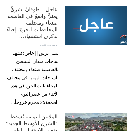
عاجل .. طوفانٌ بشريٌّ
يمنيٌّ واسعٌ في العاصمة
صنعاء ومختلف
المحافظات الحرة؛ إحياءً
لذكرى استشهاد…
يوليو 10, 2026
يمني برس || خاص: تشهد
ساحات ميدان السبعين
بالعاصمة صنعاء ومختلف
الساحات اليمنية في مختلف
المحافظات الحرة في هذه
الأثناء من عصر اليوم
الجمعة25 محرم خروجاً…
الملايين اليمانية يُسقط
“الشرق الأوسط الجديد”
وتعلن الاستنفار العام