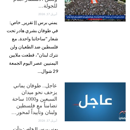
للجولة…
أبريل 17, 2026
يمني برس || تقرير_ خاص:
في طوفان بشري هادر تحت
شعار "ساحاتنا واحدة.. مع
فلسطين ضد الطغيان ولن
نترك لبنان"، قطعت ملايين
اليمنيين عصر اليوم الجمعة
29 شوال…
عاجل.. طوفان يماني
يزحف نحو ميدان
السبعين و1000 ساحة
تضامناً مع فلسطين
ولبنان وتأييداً لمحور…
أبريل 17, 2026
يمني برس || خاص: بدأت