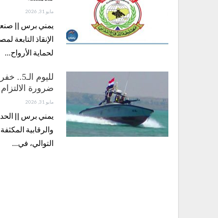
مايو 31, 2026
يمني برس || صنعا
الإنقاذ التابعة ل
لحماية الأرواح…
لليوم ا
ضرورة الالتزام 
مايو 31, 2026
يمني برس || الحد
والرقابية المكثف
التوالي، في…