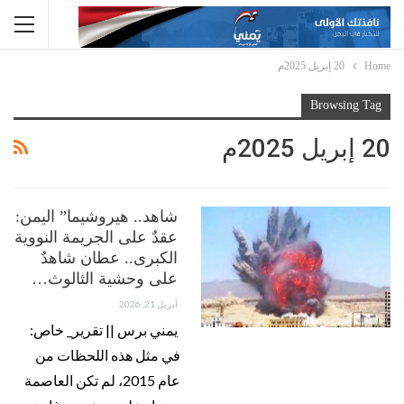
Home
20 إبريل 2025م
Browsing Tag
20 إبريل 2025م
شاهد.. هيروشيما” اليمن:
عقدٌ على الجريمة النووية
الكبرى.. عطان شاهدٌ
على وحشية الثالوث…
أبريل 21, 2026
يمني برس || تقرير_ خاص:
في مثل هذه اللحظات من
عام 2015، لم تكن العاصمة