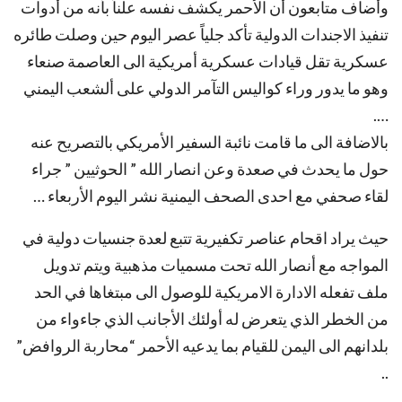
وأضاف متابعون أن الأحمر يكشف نفسه علناً بأنه من أدوات
تنفيذ الاجندات الدولية تأكد جلياً عصر اليوم حين وصلت طائره
عسكرية تقل قيادات عسكرية أمريكية الى العاصمة صنعاء
وهو ما يدور وراء كواليس التآمر الدولي على ألشعب اليمني
….
بالاضافة الى ما قامت نائبة السفير الأمريكي بالتصريح عنه
حول ما يحدث في صعدة وعن انصار الله ” الحوثيين ” جراء
لقاء صحفي مع احدى الصحف اليمنية نشر اليوم الأربعاء …
حيث يراد اقحام عناصر تكفيرية تتبع لعدة جنسيات دولية في
المواجه مع أنصار الله تحت مسميات مذهبية ويتم تدويل
ملف تفعله الادارة الامريكية للوصول الى مبتغاها في الحد
من الخطر الذي يتعرض له أولئك الأجانب الذي جاءواء من
بلدانهم الى اليمن للقيام بما يدعيه الأحمر “محاربة الروافض”
..