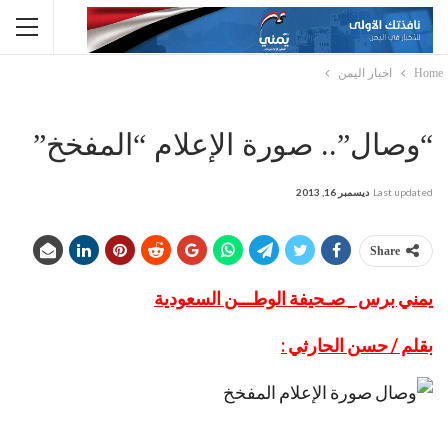
Home
اخبار اليمن
“وصال”.. صورة الإعلام “المفخخ”
Last updated
ديسمبر 16, 2013
Share
يمني برس _ صـحيفة الوطـــن السعودية
بقلم / حسن الحارثي :