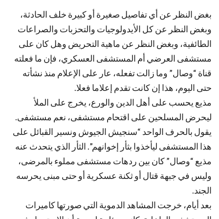
بغض النظر عن أي تفاصيل صغيرة أو كبيرة خلف الحادثة،
وبغض النظر عن كل الأيدولوجيات والتحزبات والصراعات
الطائفية، وبغض النظر عن ماهية التحريض وهل كان على
مستشفى العرضي أم المستشفى العسكري، فإن ما فعلته
قناة “وصال” وما زالت تفعله، عار على الإعلام منذ نشأته
حتى اليوم، هذا إن كانت تقدم إعلاما فعلا.
مذيع يحسب على أهل الدين والورع، يخرج على الملأ
ليحرض المسلحين على اقتحام مستشفى، نعم مستشفى.
يقول بالحرف الواحد “سنجيش الجيوش ونسير القبائل على
هذا المستشفى ليأخذوا بثأر إخوانهم”. الثأر الذي يتحدث عنه
مذيع “وصال” كان بين ردهات مستشفى مملوء بالمرضى،
وليس في جبهة قتال أو ثكنة عسكرية أو حتى مبنى يحرسه
الجند.
بعد أيام، خرجت المشاهد الدموية التي صورتها كاميرات