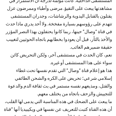
المستشفى الداخلية. كانت مؤلمة لدرجة أن الاستمرار في
مشاهدتها يبعث على التقيؤ. مرضى وأطباء وممرضون عزل
يقتلون بالقنابل اليدوية والرشاشات، وجدران المستشفى
تتهدم على رؤوسهم بسيارة مفخخة. ولا أحد يدري ماذا حدث
في قناة “وصال” حينها، ربما كانوا يحتفلون بهذا النصر المؤزر
والأخذ بالثأر، قبل أن يعودوا بخطابهم باتجاه الحوثيين لتغييب
حقيقة ضميرهم الغائب.
نعم، كان الحدث في مستشفى آخر، ولكن التحريض كائن
سواء على هذا المستشفى أو غيره.
هذا هو إعلام قناة “وصال” التي تقدم نفسها تحت غطاء
إسلامي شرعي؛ تحريض على الكره والشحن الطائفي
والقتل، ومذيعهم نفسه مستمر في بث ثقافة الدم والدعوة
للتجييش والزحف باتجاه من يختلف معهم.
ما يبعث على الضحك في هذه المناسبة التي يدمى لها القلب،
أن هذه القناة كتبت للتعريف عن نفسها في ويكيبيديا أنها “قناة