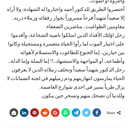
والثروة أو الموت..
أختصروا الطريق للدكتور أحمد واختاروا له الشهادة، ولا أراه
إلا سعيداً شهيداً فرحاً مسروراً بجوار رفقائه وزملاء دربه..
مقاومين الطواغيت.. مناصرين الضعفاء.
رحل اؤلئك الأفذاذ الذين امتلكوا ناصية الشجاعة، وأقدموا
على اختيار الموت لما رأوا الحياة متعسرة ومستحيلة وكانوا
بين خيارين.. إما الخنوع للطاغوت والاستسلام لأهوائه
وأطماعه.. أو المواجهة والاستشهاد..!! إما السلة وإما الذلة..
رحل الدكتور شهيداً سعيداً وتخلف زملائه الذين لا يعرفون
الحياء يمارسون انتهازيتهم ودم زميلهم في لجنة الضمانات لا
يزال طرياً يسير في احدى شوارع العاصمة.
وللدنيا أن تضحك منهم وتسخر حين يبكون.
Share