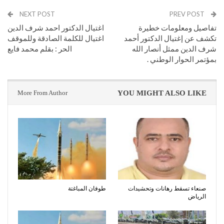
NEXT POST
PREV POST
تفاصيل ومعلومات خطيرة
اغتيال الدكتور احمد شرف الدين
تكشف عن إغتيال الدكتور أحمد
اغتيال للكلمة الصادقة وللموقف
شرف الدين ممثل أنصار الله
الحر : بقلم محمد فايع
بمؤتمر الحوار الوطني .
More From Author
YOU MIGHT ALSO LIKE
صنعاء تسقط رهانات وتحشيدات
طوفان المباغتة
الرياض