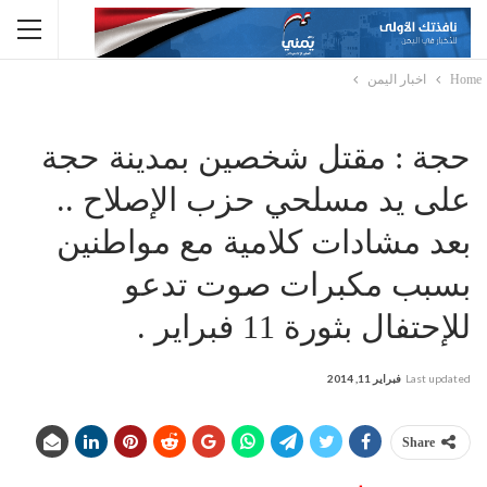
Home
اخبار اليمن
حجة : مقتل شخصين بمدينة حجة
على يد مسلحي حزب الإصلاح ..
بعد مشادات كلامية مع مواطنين
بسبب مكبرات صوت تدعو
للإحتفال بثورة 11 فبراير .
Last updated
فبراير 11, 2014
Share