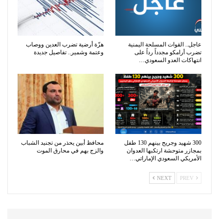
عاجل.. القوات المسلحة اليمنية
هزّة أرضية تضرب العدين ووصاب
تضرب أرامكو مجدداً رداً على
وعتمة وشمير.. تفاصيل جديدة
انتهاكات العدو السعودي…
300 شهيد وجريح بينهم 130 طفل
محافظ أبين يحذر من تجنيد الشباب
بمجازر متوحشة ارتكبها العدوان
والزج بهم في محارق الموت
الأمريكي السعودي الإماراتي…
NEXT
PREV