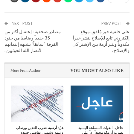
NEXT POST
PREV POST
على خلفية خبر مُلفق..موقع
مصادر صحفية : إعتقال أكثر من
إلكتروني تابع للإصلاح ينشر خبراً
35 جندياً وضابط من جنود
مكذوباً ويثير أزمة بين الإشتراكي
الفرقة “سابقاً” بشبهه إنتمائهم
والإصلاح .
لأنصار الله الحوثيين .
More From Author
YOU MIGHT ALSO LIKE
عاجل.. القوات المسلحة اليمنية
هزّة أرضية تضرب العدين ووصاب
تضرب أرامكو مجدداً رداً على
وعتمة وشمير.. تفاصيل جديدة