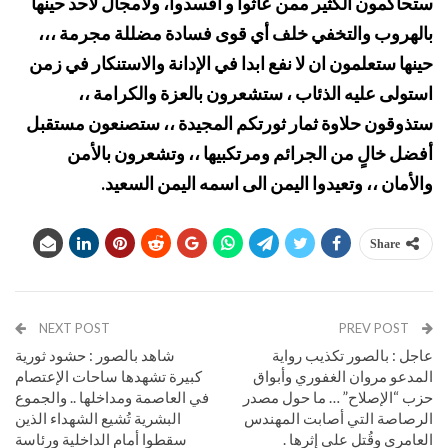
ستحاكمون الكثير ممن عاثوا و أفسدوا، ولامجال لأحد حينها
بالهروب والتخفي خلف أي قوى فسادة مضللة مجرمة ،،،
حينها ستعلمون ان لا نفع ابدا في الإدانة والاستنكار في زمن
استولى عليه الذئاب ، ستشعرون بالعزة والكرامة ،،
ستذوقون حلاوة ثمار ثورتكم المجيدة ،، ستصنعون مستقبل
أفضل خالٍ من الجرائم ومرتكبيها ،، وتشعرون بالأمن
والأمان ،، وتعيدوا اليمن الى اسمه اليمن السعيد.
Share
NEXT POST
PREV POST
عاجل : بالصور تكذيب رواية
شاهد بالصور : حشود ثورية
المدعو مروان الغفوري وأبواق
كبيرة تشهدها ساحات الإعتصام
حزب “الإصلاح” … ما حول مصدر
في العاصمة ومداخلها .. والجموع
الرصاصة التي أصابت المهندس
البشرية تُشيع الشهداء الذين
العامري وقُتل على إثرها .
سقطوا أمام الداخلية ورئاسة