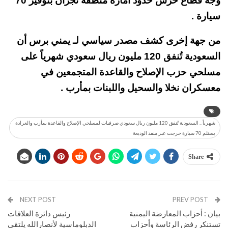
وجه قطاع حرس حدود امارة منطقة نجران بتوفير 70
سيارة .
من جهة إخرى كشف مصدر سياسي لـ يمني برس أن
السعودية تُنفق 120 مليون ريال سعودي شهرياً على
مسلحي حزب الإصلاح والقاعدة المتجمعين في
معسكران نخلا والسحيل واللبنات بمأرب .
شهرياً .. السعودية تُنفق 120 مليون ريال سعودي صرفيات لمسلحي الإصلاح والقاعدة بمأرب والعرادة
يستلم 70 سيارة خرجت عبر منفذ الوديعة
Share
NEXT POST
PREV POST
بيان : أحزاب المعارضة اليمنية
رئيس دائرة العلاقات
تستنكر رفض الرئاسة وأحزاب
الدبلوماسية لأنصارالله يلتقي