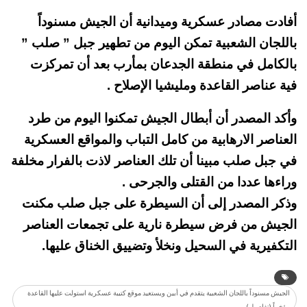
أفادت مصادر عسكرية وميدانية أن الجيش مسنوداً
باللجان الشعبية تمكن اليوم من تطهير جبل ” صلب ”
بالكامل في منطقة الجدعان بمأرب بعد أن تمركزت
فية عناصر القاعدة ومليشيا الإصلاح .
وأكد المصدر أن أبطال الجيش تمكنوا اليوم من طرد
العناصر الارهابية من كامل التباب والمواقع العسكرية
في جبل صلب مبينا أن تلك العناصر لاذت بالفرار مخلفة
وراءها عددا من القتلى والجرحى .
وذكر المصدر إلى أن السيطرة على جبل صلب مكنت
الجيش من فرض سيطرة نارية على تجمعات العناصر
التكفيرية في السحيل ونخلأ وتضييق الخناق عليها.
الجيش مسنوداً باللجان الشعبية يتقدم في أبين ويستعيد موقع كتيبة عسكرية استولت عليها القاعدة
مؤخراً (تفاصيل)