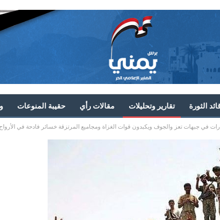
ئد الثورة
تقارير وتحليلات
مقالات رأي
حقيبة المنوعات
و
ات في جبهات تعز والجوف ويكبدون قوات الغزاة ومجاميع المرتزقة خسائر فادحة في الأرواح و