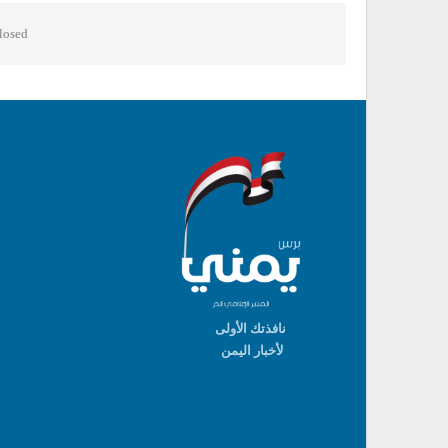
osed.
نافذتك الأولى
لأخبار اليمن