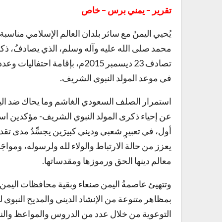
تقرير – يمني برس – خاص
يُحيي اليمنُ مع سائر بلدان العالم الإسلامي مناسبة 
تصادف 23 ديسمبر 2015م، بإقامة 
في موعد المولد النبوي الشريف.
استمرار الصلف السعودي الغاشم وما يحاك ضد اليم
عن إحياء ذكرى المولد النبوي الشريف- مؤكدين استع
أول، في تعبيرٍ شعبي وديني كبيرَين يجسِّدُ مدى تقد
يعزز من حالة الارتباط والولاء لله ولرسوله، ومواجَ
معالم دينها الحق ورموزها ومقدساتها.
وتتهيئ عاصمةُ اليمن صنعاء وبقية محافظات اليمن هذه
بمظاهر متنوعة من الإنشاد الديني والمديح النبوى ل
التوعوية من خلال عدد من الدروس والمواعظ والندو