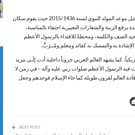
بدأت مظاهرُ الاحتفال المعتادة في الشارع اليمني قبل موعد المولد النبوي لسنة 2015/1436 حيث يقوم سكان
برفع الزينة والشعارات التعبيرية احتفاء بالمناسبة،
وحيد الصف والكلمة، ومحطةً للاقتداء بالرسول الأعظم
إشادة به والتمسك به كقائد ومعلم ومُــرَبٍّ.
كياً، كما يشهد العالم العربي حروباً داخلية أدت إلَـى مزيد
بعث فيه الرسول الأعظم صلوات ربي عليه وآله – في زمن لا
ادة العالم لقرون طويلة كما جاء الإسلام فوحدهم وجعل
NEXT POST