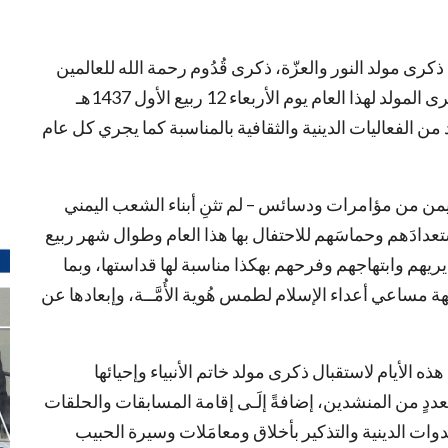
ذكرى مولد النور والعزّة، ذكرى قُدُوم رحمة الله للعالمين
محمد صلى الله عليه وآله وسلم، الذي يصادفُ، ذكرى المولد لهذا العام يوم الأربعاء 12 ربيع الأول 1437هـ
احتفاليات وعدد من الفعاليات الدينية والثقافية بالمناسبة كما يجري كل عام
ن من مؤامرات ودسائس – لم تثنِ أبناء الشعب اليمني
دادَهم وحماسَهم للاحتفال بها هذا العام وطوال شهر ربيع
يريهم وابتهاجهم وفرحهم بهكذا مناسبة لها قداستها، وبما
هة مساعي أعداء الإسلام لطمس هُوية الأُمَّــة، وإبعادها عن
 الأيام لاستقبال ذكرى مولد خاتم الأنبياء وإحيائها
عددٍ من المنشدين، إضافةً إلَـى إقامة المسابقات والحلقات
ات الدينية والتذكير بأخلاق ومعامَلات وسيرة الحبيب