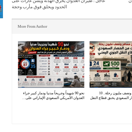
ان
عاجل : طيران العدوان يخرق الهدنة ويشن غارات على
الحدود ويحلق فوق مأرب وحجة
More From Author
24 مليون مسافر ونصف مليون رحلة.. 10
نحو 90 شهيداً وجريحاً مدنيا ودمار كبير جراء
 السعودي يخنق قطاع النقل
العدوان الأمريكي السعودي الإماراتي على…