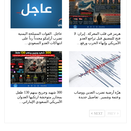
هرمز في قلب المعركة.. إيران: لا
عاجل.. القوات المسلحة اليمنية
فتح للمضيق قبل تراجع العدو
تضرب أرامكو مجدداً رداً على
الأمريكي وإنهاء الحرب ورفع…
انتهاكات العدو السعودي…
هزّة أرضية تضرب العدين ووصاب
300 شهيد وجريح بينهم 130 طفل
وعتمة وشمير.. تفاصيل جديدة
بمجازر متوحشة ارتكبها العدوان
الأمريكي السعودي الإماراتي…
NEXT
PREV