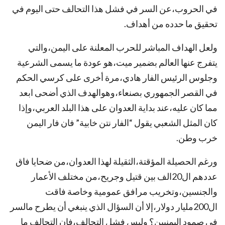
في الحروب،عن السر في فشل هذا التحالف حتى اليوم في
تحقيق ما حدده من أهداف.
ولعل الهداف المباشر للحرب المعلنة على اليمن،والتي
يتفرج عنها العالم بضمير ميت،هو عودة ما يسمى الشرعية
وجلوس الرئيس الفار هادي،مرة أخرى على كرسي الحكم
في القصر الجمهوري بصنعاء،وهوالهدف الذي أضحى ابعد
مما كان عليه،عند بداية العدوان على هذا البلد العربي،وإذا
كان المثل الشعبي يقول “الفار نتن خابية” فان فار اليمن
خرب وطن.
ورغم الحصيلة المؤقتة،الثقيلة لهذا العدوان،من ضحايا فاق
عددهم ال20الف بين قتيل وجريح،من مختلف الأعمار
والجنسين،وتخريب مرافق عمومية وخاصة فاقت
ال200مليار دولار،إلا أن السؤال الذي ينبغي أن يطرح مالسر
في صمود اليمنيين؟ وليس فشل التحالف،فان التحالف ما