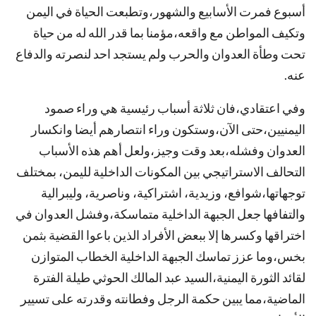
أسبوع فمرت الأسابيع والشهور،وتطبعت الحياة في اليمن
وتكيف المواطن مع واقعه،مؤمنا بما قدر الله له من حياة
تحت وطأة العدوان والحرب ولم يستجد احد لنصرته والدفاع
عنه.
وفي اعتقادي،فان ثلاثة أسباب رئيسية هي وراء صمود
اليمنيين،حتى الآن،وستكون وراء انتصارهم أيضا وانكسار
العدوان وفشله،بعد وقت وجيز،ولعل أهم هذه الأسباب
التحالف الاستراتيجي بين المكونات الداخلية لليمن، بمختلف
توجهاتها،شوافع، وزيدية، اشتراكية، وناصرية، وليبرالية
والتفافها جعل الجبهة الداخلية متماسكة،وفشل العدوان في
اختراقها وكسرها إلا ببعض الأفراد الذين باعوا القضية بثمن
بخس،وما عزز تماسك الجبهة الداخلية الخطاب المتوازن
لقائد الثورة اليمنية،السيد عبد المالك الحوثي طيلة الفترة
الماضية،مما يبين حكمة الرجل وفطانته وقدرته على تسيير