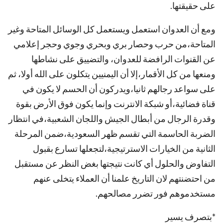
على حقيقتها.
ومع أن العدوان استعمل ويستعمل كل الوسائل المتاحة وغير
المتاحة،من حرب وحصار بري وبحري وجوي وحجر إعلامي
عن القنوات الرافضة للعدوان، والتضييق على نشاطها
ومنعها من كل الأقمار،إلا أن اليمنيين يتكلون على الله أولا، ثم
على سواعد رجالهم ثانيا،ويدركون أن الحسم لا يكون في
قناة فضائية،أو شبكة الانترنت وإنما يكون فوق الأرض بقوة
وقدرة الرجال من أبطال الجيش واللجان الشعبية،في انتظار
الضربة الحاسمة التي تقسم ظهر السعودية،ضمن المرحلة
الثانية من الخيارات الاسترتيجية،لتجعلها تسارع بقبول
التفاوض والحلول أي كانت نتيجتها بغض النظر عن مستقبل
من احتضنتهم لان التاريخ علمنا أن العملاء يتخلى عنهم
مستخدموهم فور تضرر مصالحهم.
*بتصرف يسير