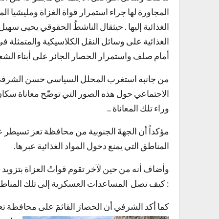
المجاورة لها جراء استمرار قواة الغزاة ومليشيا ا
الغذائية إليها . حيثقال الناشطُ الحقوقي يحيى سهيل :
الغذائية على وسائل النقل الكلاسيكية والمتمثلة في 
أمام صلف واستمرار الحصار الجائر على أبناء الشع
من جانبه استغرب المحلل السياسي حسن الشرفي م
الاجتماعي حول هذه الصور التي توضّح معاناة سكا
وراء تلك المعاناة ..
مؤكداً أن الجهةَ الجنوبية من محافظة تعز تسيطر ع
المناطق التي يمنع دخول المواد الغذائية عبرها.
وأضاف أنه من حين لآخر تقوم قواتُ العزاة بتزويد 
: كيف تصل المساعدات العسكرية إلى تلك المناطق و
كما أكد الشرفي أن الحصارَ القائمَ على محافظة تع