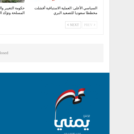
السياسي الأعلى: العملية الاستباقية أفشلت
حكومة التغيير وال
مخططا سعوديا للتصعيد البري
المسلحة وتؤكد 
NEXT
PREV
osed.