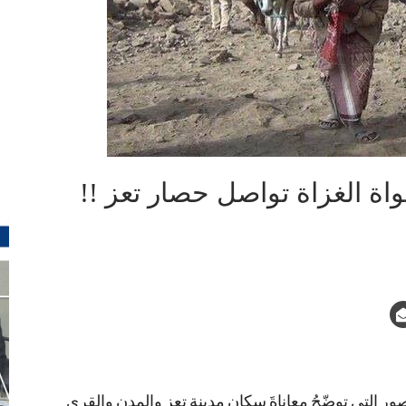
واة الغزاة تواصل حصار تعز !!
ر التي توضّحُ معاناةَ سكان مدينة تعز والمدن والقرى