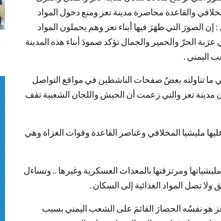
لمخلافي والقاعدة محاصرة مدينة تعز ومنع دخول المواد
 إن الصورَ التي ظهَرَ فيها أبناء تعز وهم يحملون المواد
عرَبة الجرّ والحمير والجمال تؤكد صمودَ أبناء هذه المدينة
ب اليمني .
ا تناولته بعضُ صفحات الناشطين في مواقع التواصل
ن مدينة تعز والتي زعمت أن الجيش واللجان الشعبية تقف
ليها مليشيا المخلافي وعناصر القاعدة وقوات الغزاة وهي
مليشياتها ومرتزقتها بالمعدات العسكرية وغيرها .. وتساءل
لا تصل المواد الغذائية إلى السكان .
ز هو نفسُه الحصارَ القائمَ على الشعب اليمني بسبب