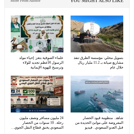
More From Author
YOU MIGHT ALSO LIKE
بتمويل محلي: مؤسسة الطرق تنفذ
​علماء الصوفية بتعز: إحياء مولد
مشاريع صيانة بـ 11.2 مليار ريال
الرسول الأعظم تجديد للولاء
خلال عام
وترسيخ للهوية الإيمانية
شاهد.. منظومة قيود الحصار
24 مليون مسافر ونصف مليون
المفروضة على موانئ الحديدة من
رحلة.. 10 سنوات من الحصار
قبل العدو السعودي.. فيديو
السعودي يخنق قطاع النقل الجوي…