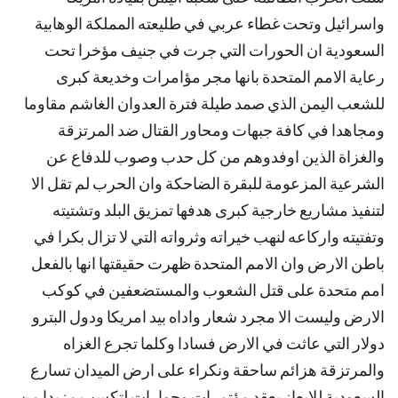
واسرائيل وتحت غطاء عربي في طليعته المملكة الوهابية
السعودية ان الحورات التي جرت في جنيف مؤخرا تحت
رعاية الامم المتحدة بانها مجر مؤامرات وخديعة كبرى
للشعب اليمن الذي صمد طيلة فترة العدوان الغاشم مقاوما
ومجاهدا في كافة جبهات ومحاور القتال ضد المرتزقة
والغزاة الذين اوفدوهم من كل حدب وصوب للدفاع عن
الشرعية المزعومة للبقرة الضاحكة وان الحرب لم تقل الا
لتنفيذ مشاريع خارجية كبرى هدفها تمزيق البلد وتشتيته
وتفتيته واركاعه لنهب خيراته وثرواته التي لا تزال بكرا في
باطن الارض وان الامم المتحدة ظهرت حقيقتها انها بالفعل
امم متحدة على قتل الشعوب والمستضعفين في كوكب
الارض وليست الا مجرد شعار واداه بيد امريكا ودول البترو
دولار التي عاثت في الارض فسادا وكلما تجرع الغزاه
والمرتزقة هزائم ساحقة ونكراء على ارض الميدان تسارع
السعودية للايعاز بعقد مؤتمرات وحوارات لتكسب مزيدا من