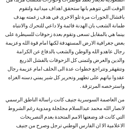
الوقت التي تتوهم بانها ستحقق اهداف ميدانية ولتقوم
بافشال الحورات مرة تلو الاخرى في هدف زعمته بهدف
طمانة الشعب بان الهدنة قائمة ولا داعي للتحرك والانتباه
بينما هي بالمقابل تسعى وتقوم بعدة زحوفات للسيطرة على
بعض جغرافية الارض المستهدفة لكنها امام قوة الله وعزيمة
رجال عاهدو الله والوطن والشعب بالدفاع عن الكرامة
والدين والعرض ولتمنى كل الزحوفات بالفشل الذريع
وتتقهقر وتتراجع خطوات عدة الى الخلف امام عزيمة رجال
عقدوا نياتهم على تطهير وتحرير كل شبر يمني دسنه الغزاه
واسترخصه المرتزقة .
من العاصمة السوسرية جنيف كانت راسالة الناطق الرسمي
لانصار الله محمد عبدالسلام مجلجلة ومدوية رغم الشروط
التي كانت قد وضعتها الامم المتحدة بعدم التصريحات
الاعلامية الا ان الفارس الوطني ترجل وصرح من جنيف