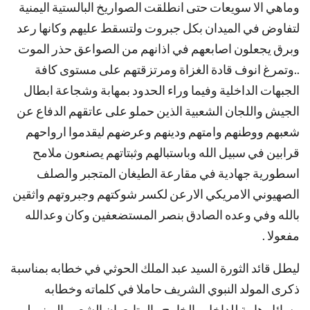
وماهي الا سويعات حتى انطلقت الصواريخ البالستية اليمنية
لتفاوض في الميدان بكل جبروت ولتسقط عليهم وكانها رعد
وبرق يجعلون اصابعهم في اذانهم من الصواعق حذر الموت
..وتمرغ انوف قادة الغزاة ومرتزقتهم على مستوى كافة
الجبهات الداخلية وفيما وراء الحدود بمهابة وشجاعة ابطال
الجيش واللجان الشعبية الذين حملو على عاتقهم الدفاع عن
شعبهم ووطنهم وامتهم ودينهم وعرضهم ليقدموا ارواحهم
قرابين في سبيل الله وباستبالهم وثبتاتهم يصنعون ملامح
اسطورية جهادية في مقارعة الطيغان المتجبر والصلف
الصهيوني الامريكي الارعن لكسر شوكتهم وجبروتهم واثقين
بالله وفي وعده الصادق بنصر المستضعفين وكان وعدالله
مفعولا .
ليطل قائد الثورة السيد عبد الملك الحوثي في خطابه بمناسبة
ذكرى المولد النبوي الشريف حاملا في كلماته وخطابه
رسائل هامة للداخل والخارج والمتابع بان الشعب اليمني لم