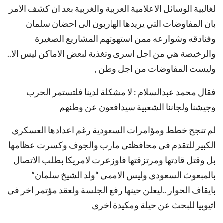
لغالبية الوسائل الاعلامية العربية والغربية بعد ان كشف الامر
بان المفاوضات التي يريدها الهاربون الى احضان سلمان
وفنادقه وشوارعه ممن استهوتهم المشاريع الصغيرة
والرخيصة هي من اجل اسرى وتغذية لبعض الاماكن ليس الا..
وليست المفاوضات من اجل وطن ,
فقال محمد عبدالسلام : لا مشكلة لدينا فلتستمر الحرب
وجيشنا ولجاننا الشعبية سيدافعون عن وطنهم
لم تنجح خطط ومؤامرات السعودية رغم اعدادها العسكري
الكبير للتقدم في محافظتي مارب والجوف وكسرت عظامها
بل وقتل قادتها ومرتزقتها فاوزعرت لامريكا بطلب الاتصال
بالمبعوث السعودي وليس الاممي “ولد الشيخ سلمان”
بايقاف الحوار ..ليعلن حينها رفع الجلسة ولعقد مؤتمر اخر في
اثيوبيا للبحث عن حيلة ومكيدة اخرى