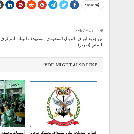
Share
PREV POST
من جديد ابواق- الريال السعودي- تستهدف البنك المركزي
اليمني (تقرير)
YOU MIGHT ALSO LIKE
القوات المسلحة تعلن استهداف معسكر صحن
أمسيات محمدية في