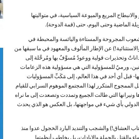
 والانبطاح المريع والميوعة السياسية، في متواليتها
ة الماضية وحتى اليوم، حتى (قمة الدوحة).
ر الشعوب المجروحة والمستاءة واليائسة والمحبطة في
استثنائية!) عن الإطار المألوف والمعهود في ما سبقها من
ٌ وتحذيرات قولية ووعودٌ مُسوَّفٌ بها ومُرحَّلة إلى
نين، ورميٌ للمسؤولية التي هي مسؤولية هذه الزعامات
- قبل أي أحد في هذا العالم، إلى مَكَبِّ المسؤوليات
سل الممجوج المتكرر لهذا المجتمع الموهوم السرابي للقيام
 ونيرانها التي طالت الجميع وتمددت وتصعدت إلى ما نراه
مع الدولي بأي شيء في مواجهتها، بل العكس هو الذي يحدث
عتاب العشاق!) والشجب والتنديد البارد الخجول عدوا منذ
ماء والقتل بالجملة والإبادات، بل يخاطب أنظمتها