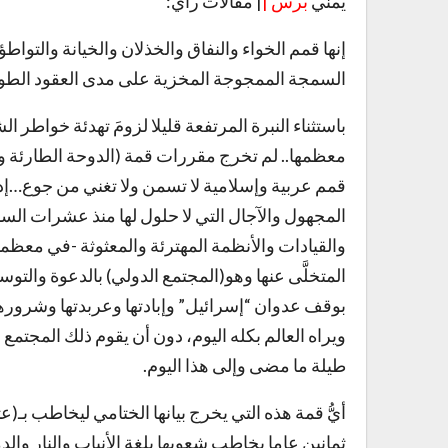
يمني
برس |
| مقالات رأي:
إنها قمم الخواء والنفاق والخذلان والخيانة والتواطؤ
السمجة الممجوجة المخزية على مدى العقود الطويل
باستثناء النبرة المرتفعة قليلا لزومَ تهدئة خواط
معظمها.. لم تخرج مقررات قمة (الدوحة الطارئة وال
قمم عربية وإسلامية لا تسمن ولا تغني من جوع…إدانات
المجهول والآجال التي لا حلول لها منذ عشرات الس
والقيادات والأنظمة المهترئة والمعثوثة -في معظمها
المتخلَّى عنها وهو(المجتمع الدولي) بالدعوة والتو
بوقف عدوان “إسرائيل” وإبادتها وعربدتها وشرورها
ويراه العالم بكله اليوم، دون أن يقوم ذلك المجت
طيلة ما مضى وإلى هذا اليوم.
أيُّ قمة هذه التي يخرج بيانها الختامي ليخاطب بـ(
ثمانين عاما يخاطب شعوبها بلغة الأنياب والنار والد