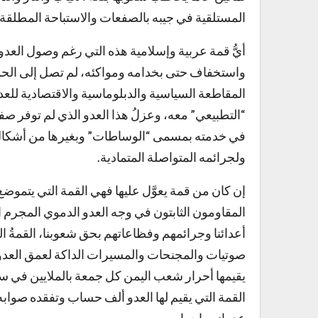
المستلقية في جيبه بالصفعات والاستباحة المطلقة 
أيُّ قمة عربية وإسلامية هذه التي رغم وصول العد
واستخفاف حتى بخدامه ومواكئه، لم تصل إلى الحد 
المقاطعة السياسية والدبلوماسية والاقتصادية للعدو
“التطبيعي” معه، وعزلُ هذا العدو الذي لم توفر صفعا
في خدمته بمسمى “الوساطات” وبغيرها من أشكال و
ولجرائمه المتواصلة المتمادية.
إن كان من قمة يعوَّل عليها فهي القمة التي يتموضع 
المقاومون الثابتون في وجه العدو الدموي المجرم 
أعدائنا وجرائمهم وفظاعاتهم بحق شعوبنا، القمةُ ا
صوتيات والمجنحات والمسيرات الداكة لعمق العدو ا
يقيمها أحرار شعب اليمن كل جمعة بالملايين في سب
القمة التي يقيم لها العدو ألف حساب وتفقده صواب