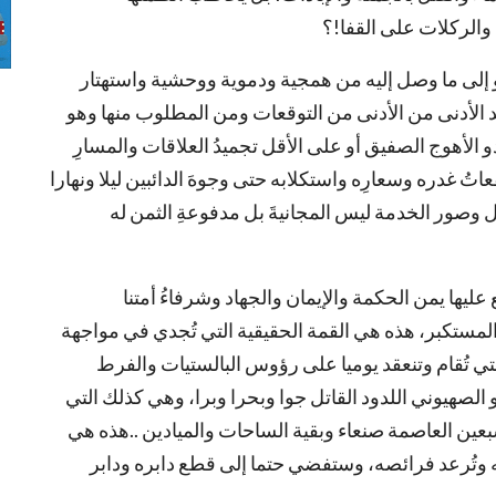
والركلات على القفا!؟
و إلى ما وصل إليه من همجية ودموية ووحشية واستهتار
الأدنى من الأدنى من التوقعات ومن المطلوب منها وهو
 الأهوج الصفيق أو على الأقل تجميدُ العلاقات والمسارِ
تُ غدره وسعارِه واستكلابه حتى وجوهَ الدائبين ليلا ونهارا
صور الخدمة ليس المجانيةَ بل مدفوعةِ الثمن له
عليها يمن الحكمة والإيمان والجهاد وشرفاءُ أمتنا
المستكبر، هذه هي القمة الحقيقية التي تُجدي في مواجهة
لتي تُقام وتنعقد يوميا على رؤوس البالستيات والفرط
لصهيوني اللدود القاتل جوا وبحرا وبرا، وهي كذلك التي
عين العاصمة صنعاء وبقية الساحات والميادين ..هذه هي
ه وتُرعد فرائصه، وستفضي حتما إلى قطع دابره ودابر