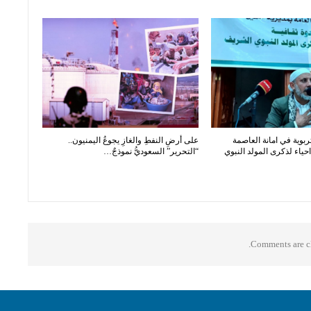
ربوية في امانة العاصمة
على أرضِ النفطِ والغازِ يجوعُ اليمنيون..
ياء لذكرى المولد النبوي
“التحرير” السعوديُّ نموذجٌ…
Comments are cl