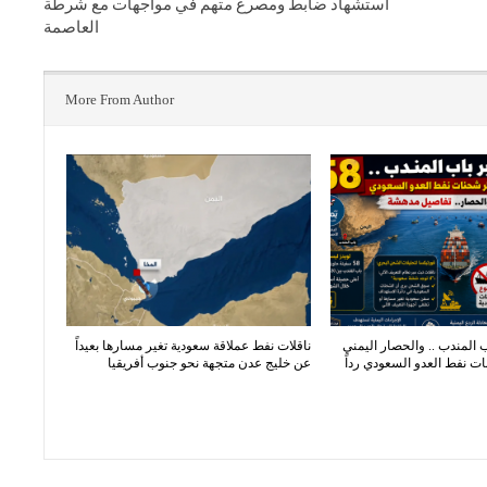
استشهاد ضابط ومصرع متهم في مواجهات مع شرطة
العاصمة
More From Author
اب المندب .. والحصار اليمني
ناقلات نفط عملاقة سعودية تغير مسارها بعيداً
 نفط العدو السعودي رداً
عن خليج عدن متجهة نحو جنوب أفريقيا