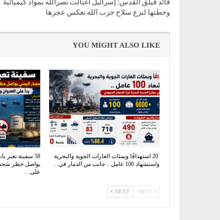
قائد فيلق القدس: إسرائيل اغتالت نصرالله بمواد كيميائية
وخطتها لنزع سلاح حزب الله تعكس عجزها
YOU MIGHT ALSO LIKE
20 استهدافًا وبمئات الغارات الجوية والبحرية
58 سفينة تعبر ب
واستشهاد 100 عامل .. جانب من الدمار في…
يواصل حظر شحنات
على…
NEXT
PREV