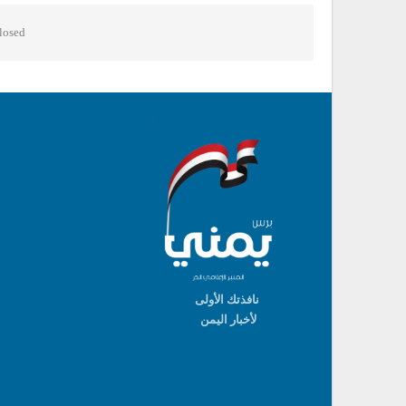
osed.
نافذتك الأولى
لأخبار اليمن