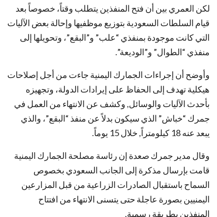
لكن العمري بين أن فتح المنفذين يتطلب وقتاً، خصوصاً بعد
قيام السلطات السعودية بتوزيع موظفيها وإحالة بعض الآليات
التي كانت موجودة بمنفذي “علب” و”البقع”، وتحويلها إلى
منفذي “الطوال” و”الوديعة”.
وأوضح أن إجراءات الجمارك اليمنية جاءت من أجل إصلاحات
هيكلية تهدف إلى الحفاظ على إيرادات الدولة، وتجهيزه
بأحدث الآليات والوسائل, وكشف عن الانتهاء من العمل في
جمرك “خباش” الذي سيكون بدلاً عن منفذ “البقع”، والذي
يبعد عنه 18 كيلومتراً, خلال 15 يوماً.
وقال مدير جمرك صعدة إن رئاسة مصلحة الجمارك اليمنية
قامت بإرسال مذكرة إلى الجانب السعودي بخصوص
السماح باستقبال الصادرات الزراعية من قبل المزارعين
اليمنيين بصورة عاجلة حتى يتسنى الانتهاء من افتتاح
المنفذين بطريقة رسمية.