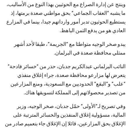
وينتج عن إدارة الصراع مع الحوثيين بهذا النوع من الأساليب،
ما يشبه “العقاب الجماعي” بحق مواطني صعدة برمتها، إذ
يستطيع الحوثيون تدبر أمور وارداتهم جيدا، بينما في المزارع
العادي هو من يدفع الثمن الباهظ.
يبدو صخر الوجيه متواطئا مع “الجريمة”، طبقا لأحد أشهر
ممثلي محافظة صعدة في البرلمان.
النائب البرلماني عبدالكريم جدبان، حذر من “خسائر فادحة”
يتعرض لها مزارعو محافظة صعدة، جراء إغلاق منفذي
“علب” و”البقع” الحدوديين مع السعودية، ومنع المزارعين
من تصدير محصولاتهم إلى المملكة لتسويقها هناك.
وفي تصريح لـ”الأولى” حمّل جدبان، صخر الوجيه، وزير
المالية، مسؤولية إغلاق المنفذين والخسائر المترتبة على
الإغلاق بحق المزارعين، قائلا إن الإغلاق جاء بتعميم صادر من