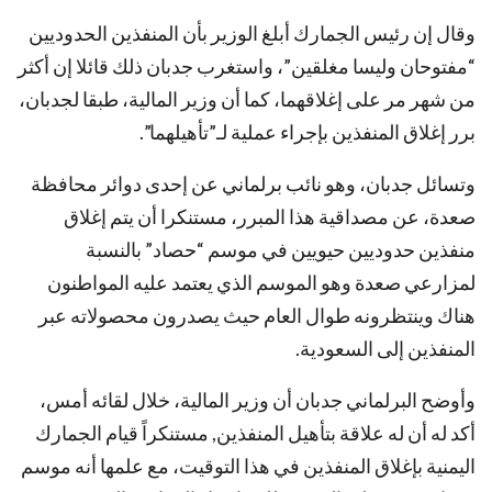
وقال إن رئيس الجمارك أبلغ الوزير بأن المنفذين الحدوديين
“مفتوحان وليسا مغلقين”، واستغرب جدبان ذلك قائلا إن أكثر
من شهر مر على إغلاقهما، كما أن وزير المالية، طبقا لجدبان،
برر إغلاق المنفذين بإجراء عملية لـ”تأهيلهما”.
وتسائل جدبان، وهو نائب برلماني عن إحدى دوائر محافظة
صعدة، عن مصداقية هذا المبرر، مستنكرا أن يتم إغلاق
منفذين حدوديين حيويين في موسم “حصاد” بالنسبة
لمزارعي صعدة وهو الموسم الذي يعتمد عليه المواطنون
هناك وينتظرونه طوال العام حيث يصدرون محصولاته عبر
المنفذين إلى السعودية.
وأوضح البرلماني جدبان أن وزير المالية، خلال لقائه أمس،
أكد له أن له علاقة بتأهيل المنفذين, مستنكراً قيام الجمارك
اليمنية بإغلاق المنفذين في هذا التوقيت، مع علمها أنه موسم