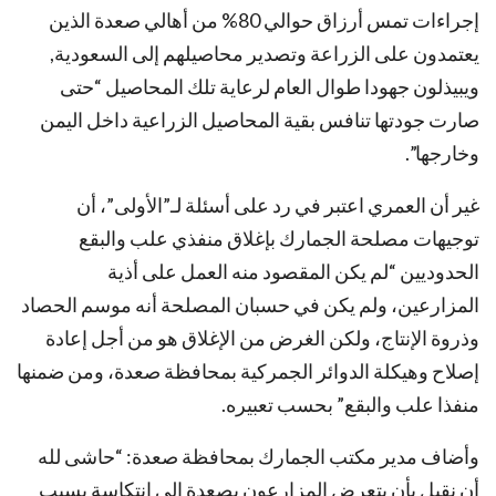
إجراءات تمس أرزاق حوالي 80% من أهالي صعدة الذين
يعتمدون على الزراعة وتصدير محاصيلهم إلى السعودية,
ويبيذلون جهودا طوال العام لرعاية تلك المحاصيل “حتى
صارت جودتها تنافس بقية المحاصيل الزراعية داخل اليمن
وخارجها”.
غير أن العمري اعتبر في رد على أسئلة لـ”الأولى”، أن
توجيهات مصلحة الجمارك بإغلاق منفذي علب والبقع
الحدوديين “لم يكن المقصود منه العمل على أذية
المزارعين، ولم يكن في حسبان المصلحة أنه موسم الحصاد
وذروة الإنتاج، ولكن الغرض من الإغلاق هو من أجل إعادة
إصلاح وهيكلة الدوائر الجمركية بمحافظة صعدة، ومن ضمنها
منفذا علب والبقع” بحسب تعبيره.
وأضاف مدير مكتب الجمارك بمحافظة صعدة: “حاشى لله
أن نقبل بأن يتعرض المزارعون بصعدة إلى انتكاسة بسبب