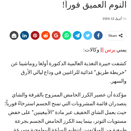
النوم العميق فوراً!
On
أبريل 12, 2026
Share
يمني
برس |
| وكالات:
كشفت خبيرة التغذية العالمية الدكتورة أولغا روماشينا عن
“خريطة طريق” غذائية للراغبين في وداع ليالي الأرق
والسهر.
مؤكدة أن عصير الكرز الحامض الممزوج بالقرفة والشاي
يتصدران قائمة المشروبات التي تمنح الجسم استرخاءً فورياً؛
حيث يعمل الشاي الخفيف عبر مادة “الأبيغينين” على خفض
مستويات التوتر، بينما يمد الكرز الحامض الجسم بجرعة
طبيعية من الميلاتونين لتنظيم الساعة البيولوجية وسرعة