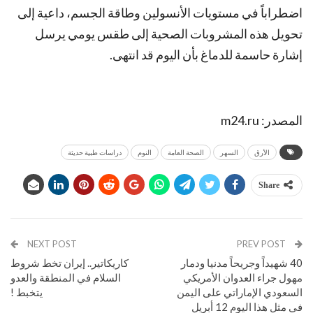
اضطراباً في مستويات الأنسولين وطاقة الجسم، داعية إلى
تحويل هذه المشروبات الصحية إلى طقس يومي يرسل
إشارة حاسمة للدماغ بأن اليوم قد انتهى.
المصدر: m24.ru
الأرق
السهر
الصحة العامة
النوم
دراسات طبية حديثة
Share
NEXT POST
PREV POST
40 شهيداً وجريحاً مدنيا ودمار
كاريكاتير.. إيران تخط شروط
مهول جراء العدوان الأمريكي
السلام في المنطقة والعدو
السعودي الإماراتي على اليمن
يتخبط !
في مثل هذا اليوم 12 أبريل