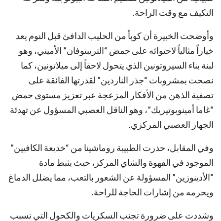
التكيف مع وقت الراحة.
وأوضحت الخبيرة أن كوباً من الحليب الدافئ قبل النوم يعد
خياراً مثالياً لاحتوائه على حمض “التريبتوفان” الأميني، وهو
لبنة بناء السيروتونين الذي يتحول لاحقاً إلى ميلاتونين، كما
نصحت بمشروبات “جذر الناردين” لقدرتها الفائقة على
تصفية الذهن من الأفكار المزعجة عبر تعزيز مستوى حمض
“غاما أمينوبوتيريك”، وهو الناقل العصبي المسؤول عن تهدئة
الجهاز العصبي المركزي.
وفي المقابل، حذرت الطبيبة روماشينا من “خديعة الكافيين”
الموجود في القهوة والشاي المركز، حيث يثبط مادة
“الأدينوزين” المسؤولة عن الشعور بالتعب، مما يضلل الدماغ
ويحرمه من إشارات الحاجة للراحة.
وشددت على ضرورة تجنب السكريات والكحول التي تسبب