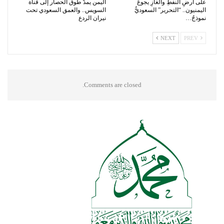
على أرضِ النفطِ والغازِ يجوعُ
اليمن يمدّ طوق الحصار إلى قناة
اليمنيون.. “التحرير” السعوديُّ
السويس.. والعمق السعودي تحت
نموذجٌ…
نيران الردع
NEXT
PREV
Comments are closed.