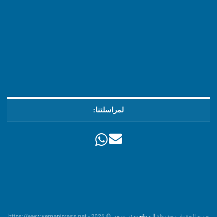
لمراسلتنا:
جميع الحقوق محفوظة
لـموقع يمني برس
© https://www.yemenipress.net - 2026