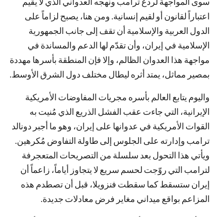
سوى المواجهة لردع ترامب ونهجه العدواني الذي لا يقيم
اعتباراً لقانون أو لقيم إنسانية. ومن هنا، يصبح لزاماً على
الدول العربية والإسلامية أن تقف إلى جانب الجمهورية
الإسلامية في إيران، وأن تقدّم لها الدعم والمساندة في
مواجهة هذا العدوان الظالم، وإلا فإن المنطقة بأسرها مهددة
بمصير مماثل، يمتد أثره ليطال مختلف دول الشرق الأوسط.
واليوم يتابع العالم بأسره مجريات المفاوضات الأمريكية
الإيرانية، التي جاءت عقب الفشل الذريع الذي مُنيت به
القوات الأمريكية في عدوانها على إيران، وهو ما أجبر دونالد
ترامب وإدارته على الجلوس إلى طاولة التفاوض مُكرهين.
ويأتي هذا التحول بعد سلسلة من التصريحات المتعجرفة
لترامب التي روّجت لحسم سريع لا يتجاوز أياماً، زاعماً أن
إيران ستسقط كما سقطت فنزويلا، قبل أن تصطدم هذه
المزاعم بواقع ميداني مغاير فرض معادلات جديدة.