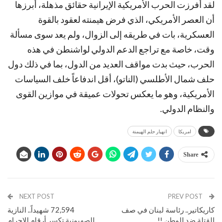
لقد أفرزت الحرب الأمريكية الإيرانية حقائق مذهلة، أبرزها
أن العصر الأمريكي، الذي فرض هيمنته لعقود بالقوة
العسكرية، بات في طريقه إلى الزوال، ولم يعد سوى مسألة
وقت، خاصة مع تراجع الدعم الدولي لواشنطن في هذه
الحرب، حيث بدت مواقف العديد من الدول، بما في ذلك دول
حلف شمال الأطلسي (الناتو)، أقل اندفاعاً خلف السياسات
الأمريكية، وهو ما يعكس تحولات عميقة في موازين القوى
والنظام الدولي.
امريكا
انهيار حلم الهيمنة
Share
NEXT POST
PREV POST
كاريكاتير.. رئاسة لبنان في صف
72,594 شهيداً.. النازية
القتلة ضد الوطن !!
الصهيونية تكسر أرقام الإجرام