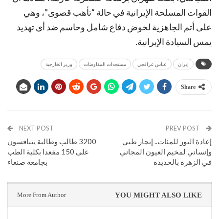
القوات المسلحة الإيرانية في حالة “تأهب قصوى”، وهي
على أتم الجاهزية لخوض دفاع شامل وحاسم ضد أي تهديد
يمس السيادة الإيرانية.
إيران
عباس عراقجي
مستجدات المفاوضات
وزير الخارجية
Share
NEXT POST
PREV POST
إعادة النور للمئات.. إنجاز طبي
​3200 طالب وطالبة يتنافسون
وإنساني لمخيم العيون المجاني
على 150 مقعدا بكلية الطب
في الزهرة بالحديدة
بجامعة صنعاء
More From Author
YOU MIGHT ALSO LIKE