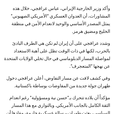
وأكد وزير الخارجية الإيراني، عباس عراقجي، خلال هذه
المشاورات، أن العدوان العسكري “الأمريكي الصهيوني”
يمثل المصدر الأساسي والوحيد لانعدام الأمن في منطقة
الخليج ومضيق هرمز.
وشدد عراقجي على أن إيران لم تكن هي الطرف البادئ
بالحرب، لكنها في ذات الوقت تظل على أهبة الاستعداد
لمواصلة المسار الدبلوماسي في حال تخلي الولايات المتحدة
عن نهجها “المتعجرف”.
وفي كشف لافت عن مسار التفاوض، أعلن عراقجي دخول
طهران جولة جديدة من المفاوضات بوساطة باكستانية.
مؤكداً أن بلاده تتحرك بـ”حسن نية ومسؤولية” رغم انعدام
الثقة الكامل بالجانب الأمريكي. وبالتوازي مع هذا المسار
السياسي، بعثت طهران برسالة عسكرية حازمة، مفادها أن