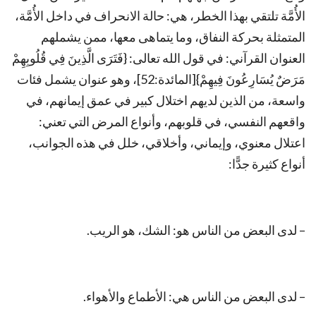
الأُمَّة تلتقي بهذا الخطر، هي: حالة الانحراف في داخل الأُمَّة،
المتمثلة بحركة النفاق، وما يتماهى معها، ممن يشملهم
العنوان القرآني: في قول الله تعالى: {فَتَرَى الَّذِينَ فِي قُلُوبِهِمْ
مَرَضٌ يُسَارِعُونَ فِيهِمْ}[المائدة:52]، وهو عنوان يشمل فئات
واسعة، من الذين لديهم اختلال كبير في عمق إيمانهم، في
واقعهم النفسي، في قلوبهم، وأنواع المرض التي تعني:
اعتلال معنوي، وإيماني، وأخلاقي، خلل في هذه الجوانب،
أنواع كثيرة جدًّا:
– لدى البعض من الناس هو: الشك، هو الريب.
– لدى البعض من الناس هي: الأطماع والأهواء.