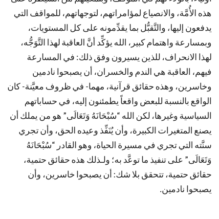
هذه الأُمَّة، والانصياع لمؤامراتهم، لتوجهاتهم، للمواقف التي
يدفعون إليها، والتَّقبُّل بما يقدِّمونه على كل المستويات،
وبمسارعة واهتمام كبير، الله يؤكِّد أنَّ العاقبة لهذا التَّوَجُّه،
لهذا الانحراف، للذين يسيرون وفق ذلك: في المسارعة
فيهم، العاقبة هي الندم والخسران، أن يصبحوا نادمين
وخاسرين، وهذه حقائق قرآنية، مهما- في ظروف معيَّنة- كان
الواقع بالنسبة للبعض واقعاً يطمئنون إليه، في حساباتهم
السياسية وغيرها، لكن الله “سُبْحَانَهُ وَتَعَالَى” هو من يملك أن
يصنع المتغيرات الكبيرة، وأن يُنَفِّذ وعيده الحق، وأن تجري
سنَّته التي تجري في مسيرة الحياة، وهو القادر “سُبْحَانَهُ
وَتَعَالَى” على تنفيذ ما توعَّد به؛ ولـذلك هذه حقائق حتمية،
حقائق حتمية، تتحقق بلا شك: أن يصبحوا خاسرين، وأن
يصبحوا نادمين.