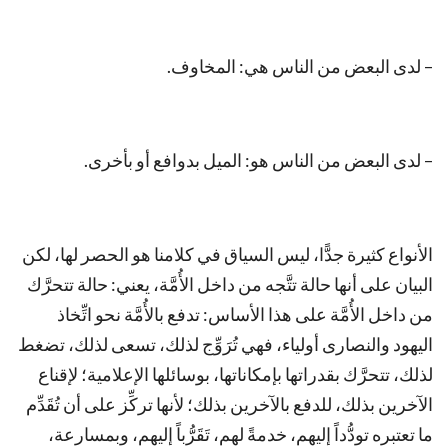
– لدى البعض من الناس هي: المخاوف.
– لدى البعض من الناس هو: الميل بدوافع أو بأخرى.
الأنواع كثيرة جدًّا، ليس السياق في كلامنا هو الحصر لها، لكن
البيان على أنها حالة تتَّجه من داخل الأُمَّة، يعني: حالة تتحرَّك
من داخل الأُمَّة على هذا الأساس: تدفع بالأُمَّة نحو اتِّخاذ
اليهود والنصارى أولياء، فهي تُرَوِّج لذلك، تسعى لذلك، تضغط
لذلك، تتحرَّك بقدراتها بإمكاناتها، بوسائلها الإعلامية؛ لإقناع
الآخرين بذلك، للدفع بالآخرين بذلك؛ لأنها تركِّز على أن تُقَدِّم
ما تعتبره تودُّداً إليهم، خدمةً لهم، تَقَرُّباً إليهم، وبمسارعة،