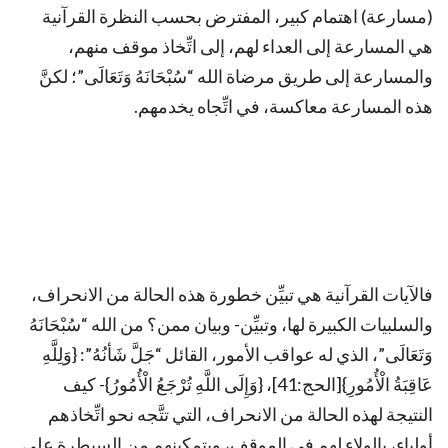
(مسارعة) اهتمام كبير، المفترض بحسب النظرة القرآنية
هي المسارعة إلى العداء لهم، إلى اتِّخاذ موقف منهم،
والمسارعة إلى طريق مرضاة الله “سُبْحَانَهُ وَتَعَالَى”؛ لكنَّ
هذه المسارعة معاكسة، في اتِّجاه يخدمهم.
فالآيات القرآنية هي تبيِّن خطورة هذه الحالة من الانحراف،
والسلبيات الكبيرة لها، وتبيِّن- وبيان ممن؟ من الله “سُبْحَانَهُ
وَتَعَالَى”، الذي له عواقب الأمور، القائل “جَلَّ شَأنُهُ”: {وَلِلَّهِ
عَاقِبَةُ الْأُمُورِ}[الحج:41]، {وَإِلَى اللَّهِ تُرْجَعُ الْأُمُورُ}- كيف
النتيجة لهذه الحالة من الانحراف، التي تتَّجه نحو اتِّخاذهم
أولياء، بالولاء لهم في الموقف، وبتمكينهم من السيطرة على