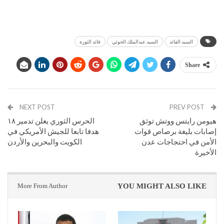
السيد القائد
السيد عبدالملك الحوثي
قائد الثورة
Share
NEXT POST
PREV POST
هيومن رايتس ووتش توثق
الحرس الثوري يعلن تدمير ١٨
إصابات بليغة برصاص قوات
هدفا تابعا للجيش الأمريكي في
الأمن في احتجاجات عدن
الكويت والبحرين والأردن
الأخيرة
More From Author
YOU MIGHT ALSO LIKE