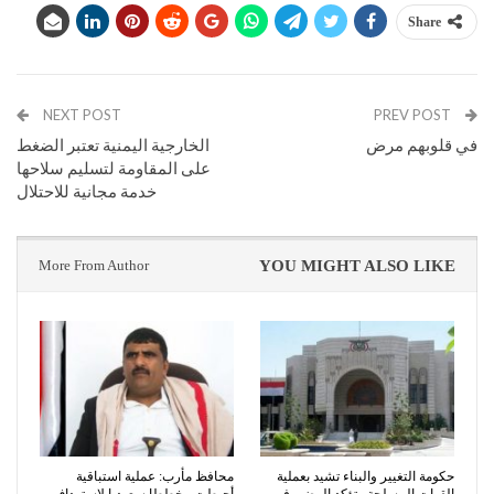
Share
NEXT POST
PREV POST
في قلوبهم مرض
الخارجية اليمنية تعتبر الضغط
على المقاومة لتسليم سلاحها
خدمة مجانية للاحتلال
More From Author
YOU MIGHT ALSO LIKE
حكومة التغيير والبناء تشيد بعملية
محافظ مأرب: عملية استباقية
القوات المسلحة وتؤكد المضي في
أحبطت مخططا سعوديا لاستهداف