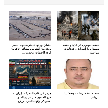
تصعيد صهيوني في غزة والضفة..
مشايخ ووجهاء ذمار يعلنون النفير
شهيدان و8 إصابات واقتحامات
ويجددون التفويض للقيادة: جاهزون
متواصلة
لرفد الجبهات وتحصين…
صنعاء تسقط رهانات وتحشيدات
هرمز في قلب المعركة.. إيران: لا
الرياض
فتح للمضيق قبل تراجع العدو
الأمريكي وإنهاء الحرب ورفع…