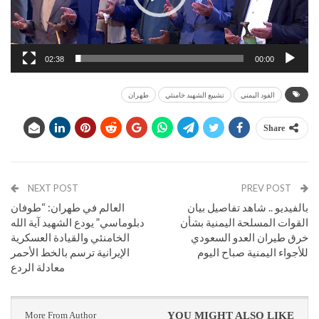
02:38
00:00
الفود اليمني
تشييع الشهيد خامنئي
طهران
Share
NEXT POST
PREV POST
بالفيديو .. شاهد تفاصيل بيان
العالم في طهران: “طوفان
القوات المسلحة اليمنية بشأن
دبلوماسي” يودع الشهيد آية الله
خرق طيران العدو السعودي
الخامنئي والقيادة العسكرية
للأجواء اليمنية صباح اليوم
الإيرانية ترسم بالخط الأحمر
معادلة الردع
More From Author
YOU MIGHT ALSO LIKE