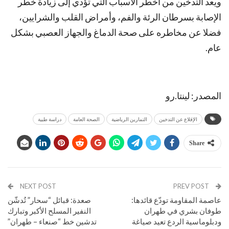
ويعد التدخين من أخطر الأسباب التي تؤدي إلى زيادة خطر
الإصابة بسرطان الرئة والفم، وأمراض القلب والشرايين،
فضلا عن مخاطره على صحة الدماغ والجهاز العصبي بشكل
عام.
المصدر: لينتا.رو
الإقلاع عن التدخين
التمارين الرياضية
الصحة العامة
دراسة طبية
Share
NEXT POST
PREV POST
عاصمة المقاومة تودّع قائدها:
صعدة: قبائل “سحار” تُدشّن
طوفان بشري في طهران
النفير المسلح الأكبر وتبارك
ودبلوماسية الردع تعيد صياغة
تدشين خط “صنعاء – طهران”