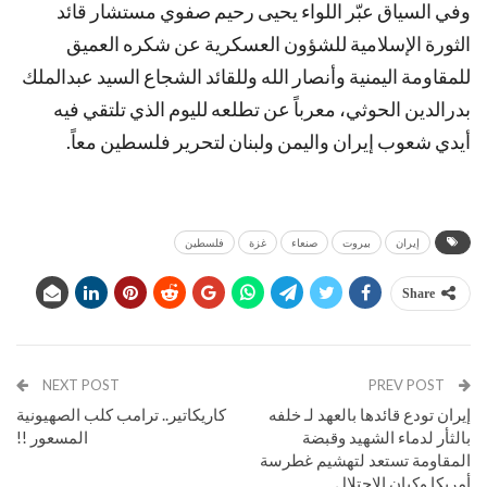
وفي السياق عبّر اللواء يحيى رحيم صفوي مستشار قائد
الثورة الإسلامية للشؤون العسكرية عن شكره العميق
للمقاومة اليمنية وأنصار الله وللقائد الشجاع السيد عبدالملك
بدرالدين الحوثي، معرباً عن تطلعه لليوم الذي تلتقي فيه
أيدي شعوب إيران واليمن ولبنان لتحرير فلسطين معاً.
إيران
بيروت
صنعاء
غزة
فلسطين
Share
NEXT POST
PREV POST
إيران تودع قائدها بالعهد لـ خلفه
كاريكاتير.. ترامب كلب الصهيونية
بالثأر لدماء الشهيد وقبضة
المسعور !!
المقاومة تستعد لتهشيم غطرسة
أمريكا وكيان الاحتلال