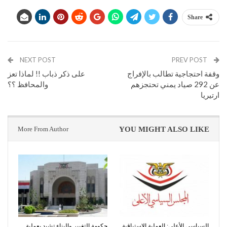
Share
NEXT POST
PREV POST
وقفة احتجاجية تطالب بالإفراج
على ذكر ذباب !! لماذا تعز
عن 292 صياد يمني تحتجزهم
والمحافظ ؟؟
ارتيريا
More From Author
YOU MIGHT ALSO LIKE
السياسي الأعلى: العملية الاستباقية
حكومة التغيير والبناء تشيد بعملية