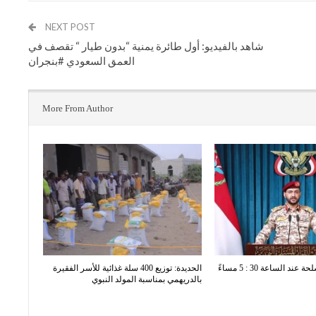
NEXT POST
شاهد بالفيديو: أول طائرة يمنية “بدون طيار “ تقصف في
العمق السعودي #بنجران
More From Author
د الساعة 30 : 5 مساءً
الحديدة: توزيع 400 سلة غذائية للأسر الفقيرة
بالدريهمي بمناسبة المولد النبوي