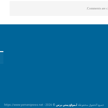
Comments are cl
جميع الحقوق محفوظة
لـموقع يمني برس
© https://www.yemenipress.net - 2026