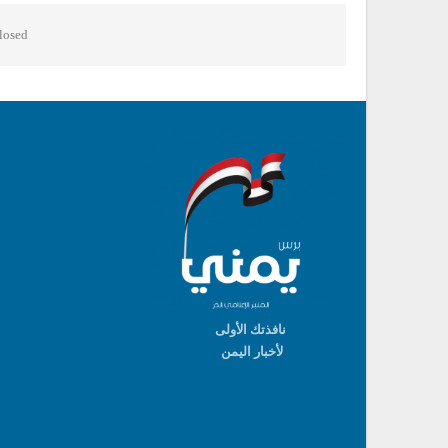
osed.
نافذتك الأولى
لأخبار اليمن