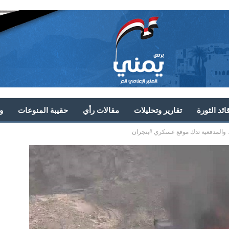
ئد الثورة
تقارير وتحليلات
مقالات رأي
حقيبة المنوعات
و
 والمدفعية تدك موقع عسكري #بنجران