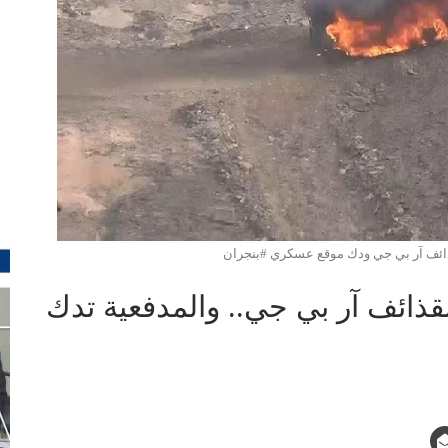
ائف آر بي جي ودك موقع عسكري #بنجران
ذائف آر بي جي.. والمدفعية تدك