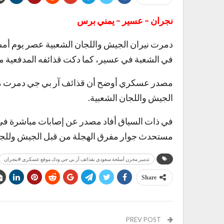
نجران – عسير – يمني برس
في الشعبة في عسير، كما دكت قذائفه المدفعي
مصدر عسكري أوضح أن قذائف آر بي جي دمرت م
الجيش واللجان الشعبية.
في ذات السياق أفاد مصدر عن إصابات مباشرة 
مستحدث جوار مفرق الهجلة من قبل الجيش وللجان
تدمير مخزن أسلحة سعودي بقذائف آر بي جي ودك موقع عسكري #بنجران
Share
PREV POST