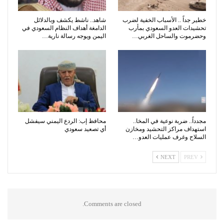
خطير جداً .. الأسباب الخفية لضرب
شاهد.. ناشط يكشف وبالدلائل
تحشيدات العدو السعودي بمأرب
الدامغة أهداف النظام السعودي في
وحضرموت والساحل الغربي…
اليمن ويوجه رسالة نارية…
مجدداً.. ضربة نوعية في المخا..
محافظ إب: الردع اليمني سيفشل
استهداف مراكز التحشيد ومخازن
أي تصعيد سعودي
السلاح وغرف عمليات العدو…
NEXT
PREV
Comments are closed.