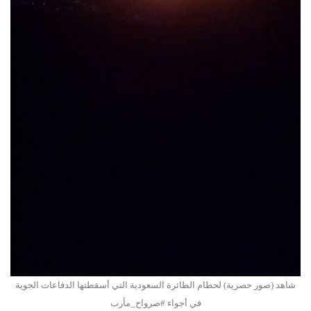
شاهد (صور حصرية) لحطام الطائرة السعودية التي أسقطتها الدفاعات الجوية
في أجواء #صرواح_مأرب