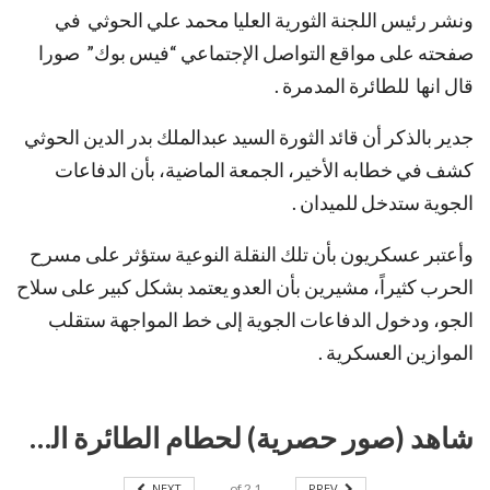
ونشر رئيس اللجنة الثورية العليا محمد علي الحوثي في
صفحته على مواقع التواصل الإجتماعي “فيس بوك” صورا
قال انها للطائرة المدمرة .
جدير بالذكر أن قائد الثورة السيد عبدالملك بدر الدين الحوثي
كشف في خطابه الأخير، الجمعة الماضية، بأن الدفاعات
الجوية ستدخل للميدان .
وأعتبر عسكريون بأن تلك النقلة النوعية ستؤثر على مسرح
الحرب كثيراً، مشيرين بأن العدو يعتمد بشكل كبير على سلاح
الجو، ودخول الدفاعات الجوية إلى خط المواجهة ستقلب
الموازين العسكرية .
شاهد (صور حصرية) لحطام الطائرة السعودية التي أسقطتها الدفاعات الجوية في أجواء #صرواح_مأرب
NEXT
2
of
1
PREV