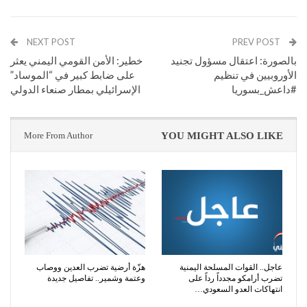
NEXT POST
PREV POST
بالصورة: اعتقال مسؤول تجنيد
خطير: الأمن القومي اليمني يعثر
الأوروبيين في تنظيم
على ضابط كبير في “الموساد”
#داعش_بسوريا
الإسرائيلي بمطار صنعاء الدولي
More From Author
YOU MIGHT ALSO LIKE
عاجل.. القوات المسلحة اليمنية
هزّة أرضية تضرب العدين ووصاب
تضرب أرامكو مجدداً رداً على
وعتمة وشمير.. تفاصيل جديدة
انتهاكات العدو السعودي…