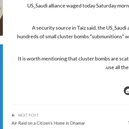
US_Saudi alliance waged today Saturday morni
A security source in Taiz said, the US_Saudi
hundreds of small cluster bombs “submunitions” w
It is worth mentioning that cluster bombs are scat
use all th
NEXT POST
Air Raid on a Citizen’s Home in Dhamar