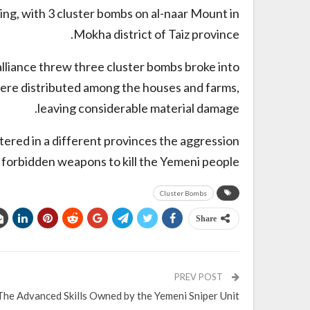
ng, with 3 cluster bombs on al-naar Mount in
Mokha district of Taiz province.
 alliance threw three cluster bombs broke into
ere distributed among the houses and farms,
leaving considerable material damage.
tered in a different provinces the aggression
e forbidden weapons to kill the Yemeni people.
Cluster Bombs
Share
PREV POST
The Advanced Skills Owned by the Yemeni Sniper Unit