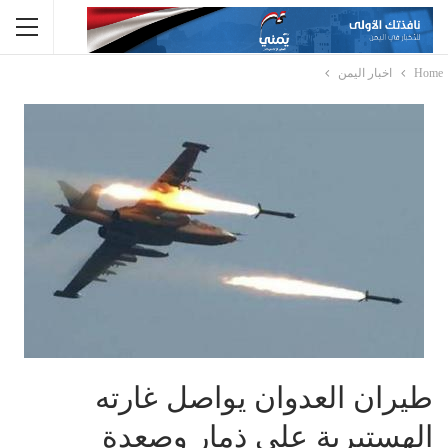
Home
اخبار اليمن
طيران العدوان يواصل غارته
الهستيرية على ذمار وصعدة