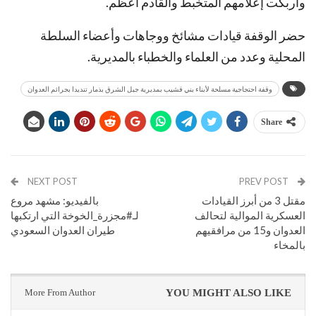
واربكت إعلامهم المتخبط والقادم أعظم.
حضر الوقفة قيادات مشائخ ووجاهات وأعضاء السلطة
المحلية وعدد من العلماء والخطباء بالمديرية.
وقفة احتجاجية مسلحة لأبناء بني قشيب بمديرية جبل الشرق بذمار تنديدا بجرائم العدوان
Share
NEXT POST
PREV POST
مقتل 3 من أبرز القيادات
بالفيديو: مشهد مروع
العسكرية الموالية لتحالف
لـ#مجزرة_الخوخة التي ارتكبها
العدوان و15 من مرافقيهم
طيران العدوان السعودي
بالمخاء
More From Author
YOU MIGHT ALSO LIKE