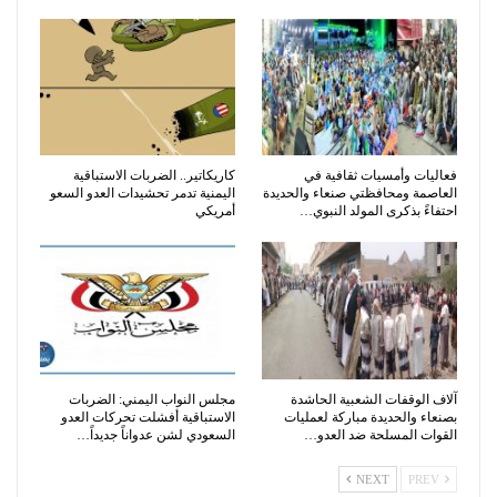
فعاليات وأمسيات ثقافية في
كاريكاتير.. الضربات الاستباقية
العاصمة ومحافظتي صنعاء والحديدة
اليمنية تدمر تحشيدات العدو السعو
احتفاءً بذكرى المولد النبوي…
أمريكي
آلاف الوقفات الشعبية الحاشدة
مجلس النواب اليمني: الضربات
بصنعاء والحديدة مباركة لعمليات
الاستباقية أفشلت تحركات العدو
القوات المسلحة ضد العدو…
السعودي لشن عدواناً جديداً…
NEXT
PREV