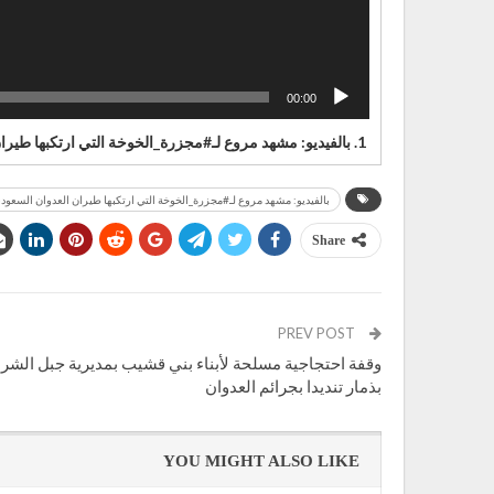
00:00
1. بالفيديو: مشهد مروع لـ#مجزرة_الخوخة التي ارتكبها طيران العدوان السعودي بحق مواطنين
بالفيديو: مشهد مروع لـ#مجزرة_الخوخة التي ارتكبها طيران العدوان السعو
Share
PREV POST
وقفة احتجاجية مسلحة لأبناء بني قشيب بمديرية جبل الشر
بذمار تنديدا بجرائم العدوان
YOU MIGHT ALSO LIKE