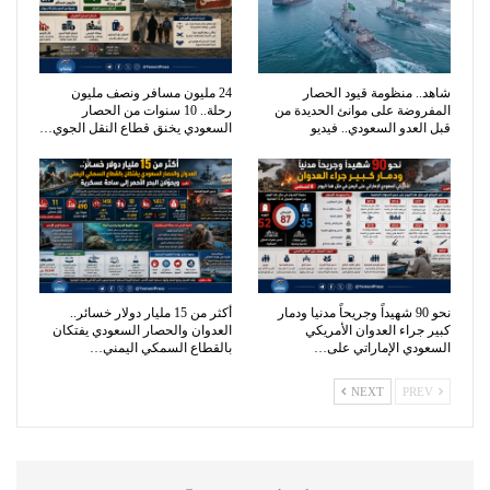
شاهد.. منظومة قيود الحصار
24 مليون مسافر ونصف مليون
المفروضة على موانئ الحديدة من
رحلة.. 10 سنوات من الحصار
قبل العدو السعودي.. فيديو
السعودي يخنق قطاع النقل الجوي…
نحو 90 شهيداً وجريحاً مدنيا ودمار
أكثر من 15 مليار دولار خسائر..
كبير جراء العدوان الأمريكي
العدوان والحصار السعودي يفتكان
السعودي الإماراتي على…
بالقطاع السمكي اليمني…
NEXT
PREV