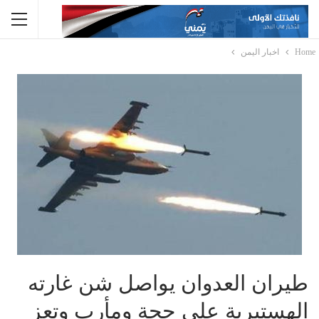
Home
اخبار اليمن
طيران العدوان يواصل شن غارته
الهستيرية على حجة ومأرب وتعز