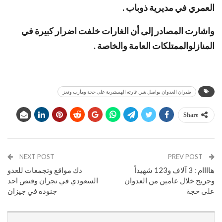
العمري في مديرية ذوباب .
واشارت المصادر إلى أن الغارات خلفت اضرار كبيرة في
المنازلوالممتلكات العامة والخاصة .
طيران العدوان يواصل شن غارته الهستيرية على حجة ومأرب وتعز
Share
NEXT POST
PREV POST
هاااام : 3 آلاف و123 شهيداً
دك مواقع وتجمعات للعدو
وجريح خلال عامين من العدوان
السعودي في نجران وقنص احد
على حجة
جنوده في جيزان