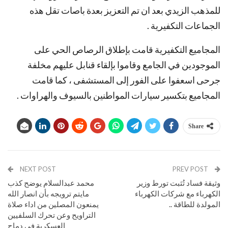
للمذهب الزيدي بعد ان تم التعزيز بعدة باصات تقل هذه
الجماعات التكفيرية .
المجاميع التكفيرية قامت بإطلاق الرصاص الحي على
الموجودين في الجامع وقاموا بإلقاء قنابل عليهم مخلفة
جرحى اسعفوا على الفور إلى المستشفى ، كما قامت
المجاميع بتكسير سيارات المواطنين بالسيوف والهراوات .
Share
NEXT POST
PREV POST
وثيقة فساد تُثبت تورط وزير
محمد عبدالسلام يوضح كذب
الكهرباء مع شركات الكهرباء
مايتم ترويجه بأن انصار الله
المولدة للطاقة ..
يمنعون المصلين من اداء صلاة
التراويح وعن تحرك السلفيين
العسكرية في دماج