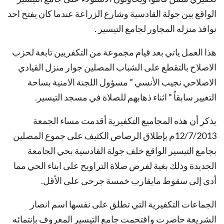
الواقع بين جولة القادسية وشارع الزراعة عندما كان يفتح احد
نوافذ منزله المجاور لجامع التيسير .
هذا العمل ياتي بعد قيام مجموعة من التكفريين تابعة لحزب
الاصلاح بالتقطع على الشباب المصلين جوار منزل القيادي
الاصلاحي نجيب الأنسي ” مسؤول اللجنة الامنية بساحة
التغيير سابقاُ ” اثناء ذهابهم للصلاة في مسجد التيسير.
يذكر أن هذه المجاميع التكفيرية أقدمت مساء الجمعة
12/7/2013م بإطلاق الرصاص الكثيف على جموع المصلين
بجامع التيسير الواقع خلف جولة القادسية بحي الجامعة
الجديدة وذلك بغية لفرض صلاة التراويح على ابناء الحي مما
أدى إلى سقوط مايقارب خمسة جرحى على الأقل.
الجماعات التكفيرية التي تطلق على نفسها اسم انصار
الشريعة حاصرت واقتحمت جامع التيسير المعروف بإنتمائه