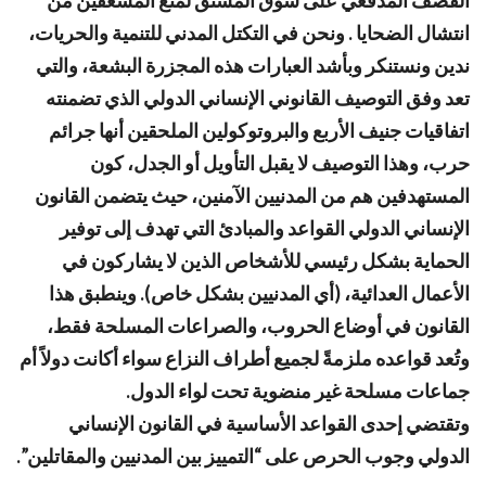
القصف المدفعي على سوق المشنق لمنع المسعفين من
انتشال الضحايا .
ونحن في التكتل المدني للتنمية والحريات،
ندين ونستنكر وبأشد العبارات هذه المجزرة البشعة، والتي
تعد وفق التوصيف القانوني الإنساني الدولي الذي تضمنته
اتفاقيات جنيف الأربع والبروتوكولين الملحقين أنها جرائم
حرب، وهذا التوصيف لا يقبل التأويل أو الجدل، كون
المستهدفين هم من المدنيين الآمنين، حيث يتضمن القانون
الإنساني الدولي القواعد والمبادئ التي تهدف إلى توفير
الحماية بشكل رئيسي للأشخاص الذين لا يشاركون في
الأعمال العدائية، (أي المدنيين بشكل خاص). وينطبق هذا
القانون في أوضاع الحروب، والصراعات المسلحة فقط،
وتُعد قواعده ملزمةً لجميع أطراف النزاع سواء أكانت دولاً أم
جماعات مسلحة غير منضوية تحت لواء الدول.
وتقتضي إحدى القواعد الأساسية في القانون الإنساني
الدولي وجوب الحرص على “التمييز بين المدنيين والمقاتلين”.