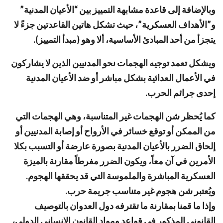
وبالإضافة إلى قاعدة مشابهة التمييز بين “الأعيان المدنية”
و”الأهداف العسكرية”، حيث تشكل هاتين القاعدتين جزءً لا
يتجزأ من أحد المبادئ الأساسية، ألا وهو (مبدأ التمييز).
ويشكل تعمد توجيه الهجمات نحو المدنيين الذين لا يشاركون
في الأعمال العدائية بشكل مباشر أو ضد الأعيان المدنية
إحدى جرائم الحرب.
كما يُحظر شن الهجمات غير المتناسبة، وهي الهجمات التي
من الممكن أو توقع خسائر في الأرواح أو إصابة المدنيين أو
إلحاق الضرر بالأعيان المدنية بصورة عارضة أو التسبب بكلا
الأمرين في آن معاً، ويكون الضرر مفرطاً مقارنة بالميزة
العسكرية المباشرة والملموسة التي قد يحققها الهجوم.
ويُعتبر شن هجوم غير متناسب جريمة حرب.
وإذا ما قمنا بمقارنة ما تقترفه دول العدوان بالتوصيف
القانوني المذكور في قواعد ومواد القانون الإنساني الدولي،