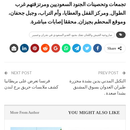
تجمعات وتحصينات الجنود السعوديين ومرتزقتهم غرب
الطوال, ومركز القفل والعطايا، وأم التراب، وجبل جحفان،
وموقع المحطم بجيزان, محققا إصابات مباشرة.
صاروخية الجيش واللجان تفتك بجنود العدو السعودي في نجران وعسير
Share
NEXT POST
PREV POST
التكتل المدني يدين بشدة مجزرة
فرنسا تعرض على بريطانيا
طيران العدوان بسوق المشنق
كشف ملابسات حريق برج لندن
بشدا صعدة .
More From Author
YOU MIGHT ALSO LIKE