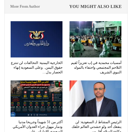
More From Author
YOU MIGHT ALSO LIKE
أمسيات محمدية في إب تعزيزاً لقيم
الخارجية اليمنية: التحالفات لن تنتزع
التلاحم المجتمعي واحتفاء بالمولد
حقوق اليمن.. وعلى السعودية إنهاء
النبوي الشريف
الحصار بدل…
الرئيس المشاط لـ السعودية: لن
أكثر من 51 شهيداً وجريحا مدنيا
ينفعك أحد ولو حشدتي العالم خلفك
ودمار مهول جراء العدوان الأمريكي
وكلفة السلام أقل من…
السعودي الإماراتي على…