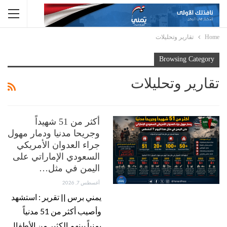
Home
تقارير وتحليلات
Browsing Category
تقارير وتحليلات
أكثر من 51 شهيداً
وجريحا مدنيا ودمار مهول
جراء العدوان الأمريكي
السعودي الإماراتي على
اليمن في مثل…
أغسطس 7, 2026
يمني برس || تقرير : استشهد
وأصيب أكثر من 51 مدنياً
يمنياً بينهم الكثير من الأطفال